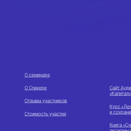
О семинаре
О Спикере
Сайт Ауд
«Капитал»
Отзывы участников
Курс «Де
и сохрани
Стоимость участия
Книга «Сч
аксиомы 