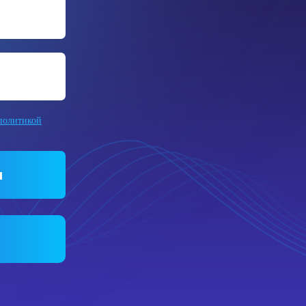
политикой
ы