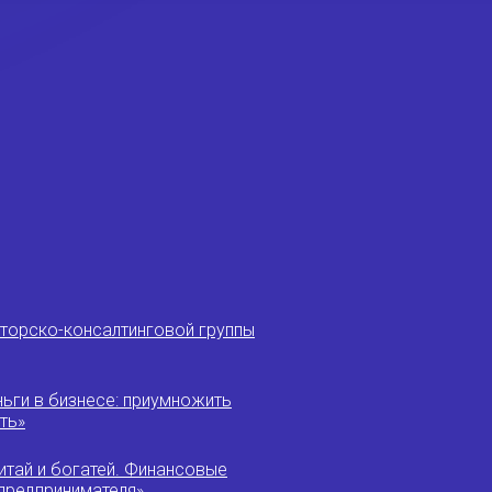
иторско-консалтинговой группы
ньги в бизнесе: приумножить
ть»
итай и богатей. Финансовые
предпринимателя»