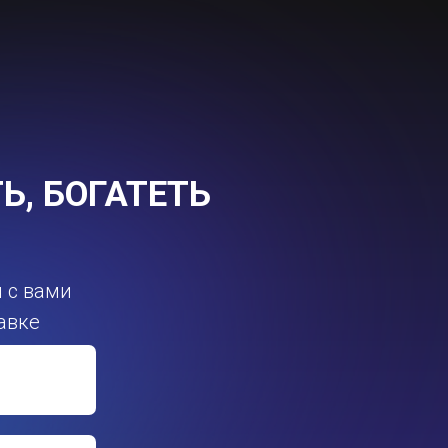
Ь, БОГАТЕТЬ
я с вами
тавке